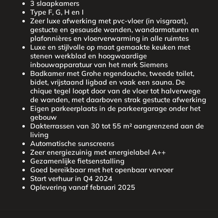
3 slaapkamers
Type F, G, H en I
Zeer luxe afwerking met pvc-vloer (in visgraat),
gestucte en gesausde wanden, wandarmaturen en
plafonnières en vloerverwarming in alle ruimtes
Luxe en stijlvolle op maat gemaakte keuken met
stenen werkblad en hoogwaardige
inbouwapparatuur van het merk Siemens
Badkamer met Grohe regendouche, tweede toilet,
bidet, vrijstaand ligbad en vaak een sauna. De
chique tegel loopt door van de vloer tot halverwege
de wanden, met daarboven strak gestucte afwerking
Eigen parkeerplaats in de parkeergarage onder het
gebouw
Dakterrassen van 30 tot 55 m² aangrenzend aan de
living
Automatische sunscreens
Zeer energiezuinig met energielabel A++
Gezamenlijke fietsenstalling
Goed bereikbaar met het openbaar vervoer
Start verhuur in Q4 2024
Oplevering vanaf februari 2025