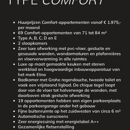
Huurprijzen Comfort-appartementen vanaf € 1.975,-
per maand
69 Comfort-appartementen van 71 tot 84 m²
Type A, B, C, D en E
2 slaapkamers
Zeer luxe afwerking met pvc-vloer, gestucte en
gesausde wanden, wandarmaturen en plafonnières
en vloerverwarming in alle ruimtes
Luxe op maat gemaakte keuken met stenen
werkblad en hoogwaardige inbouwapparatuur van
het merk Etna
Badkamer met Grohe regendouche, tweede toilet en
vaak een vrijstaand ligbad. De chique tegel loopt
door van de vloer tot halverwege de wanden, met
daarboven strak gestucte afwerking
19 appartementen hebben een eigen parkeerplaats
in de parkeergarage onder het gebouw
Fijne buitenruimte op het zuidwesten van circa 6 m²
Automatische sunscreens
Zeer energiezuinig met energielabel A++
Gezamenlijke fietsenstalling