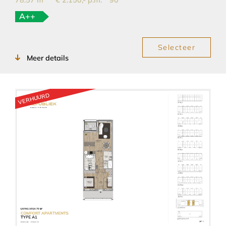
78.57 m
€ 2.150,- p.m.
90
A++
Selecteer
Meer details
VERHUURD