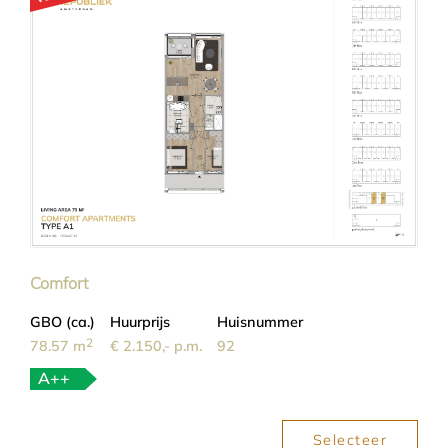
Comfort
GBO (ca.)
Huurprijs
Huisnummer
2
78.57 m
€ 2.150,- p.m.
92
A++
Selecteer