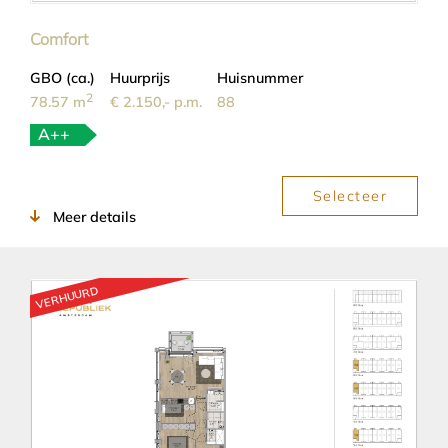
Comfort
GBO (ca.)
Huurprijs
Huisnummer
2
78.57 m
€ 2.150,- p.m.
88
A++
Selecteer
Meer details
VERHUURD