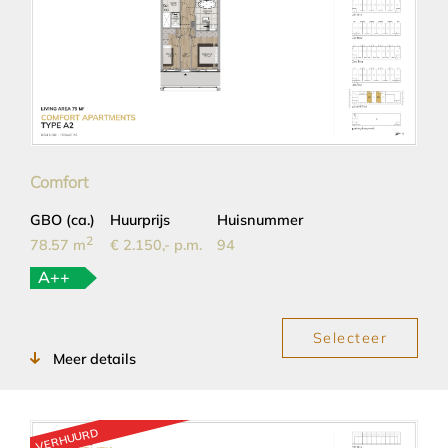
Comfort
GBO (ca.)
Huurprijs
Huisnummer
2
78.57 m
€ 2.150,- p.m.
94
A++
Selecteer
Meer details
VERHUURD