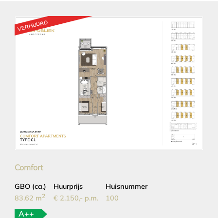
VERHUURD
Comfort
GBO (ca.)
Huurprijs
Huisnummer
2
83.62 m
€ 2.150,- p.m.
100
A++