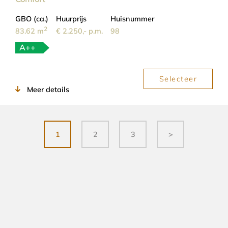
GBO (ca.)
Huurprijs
Huisnummer
2
83.62 m
€ 2.250,- p.m.
98
A++
Selecteer
Meer details
1
2
3
>