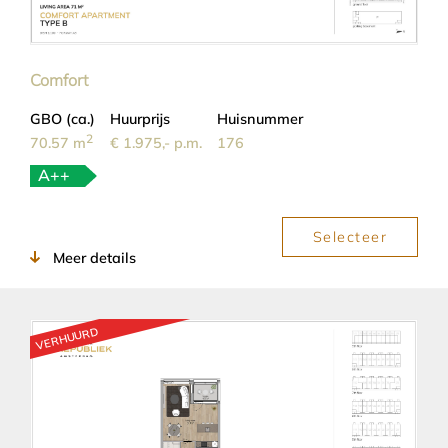
Comfort
GBO (ca.)
Huurprijs
Huisnummer
2
70.57 m
€ 1.975,- p.m.
176
A++
Selecteer
Meer details
VERHUURD