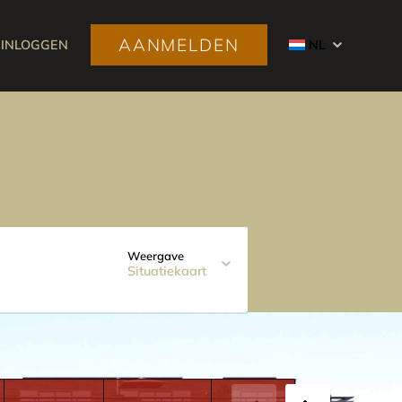
AANMELDEN
INLOGGEN
NL
Weergave
Situatiekaart