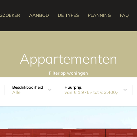
GZOEKER
AANBOD
DE TYPES
PLANNING
FAQ
Appartementen
Filter op woningen
Beschikbaarheid
Huurprijs
Alle
van € 1.975,- tot € 3.400,-